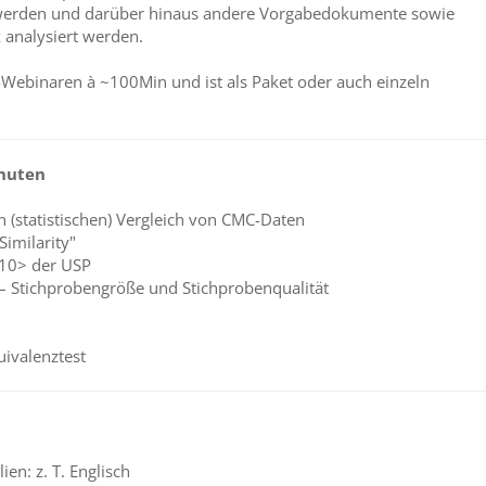
t werden und darüber hinaus andere Vorgabedokumente sowie
 analysiert werden.
l-Webinaren à ~100Min und ist als Paket oder auch einzeln
inuten
(statistischen) Vergleich von CMC-Daten
Similarity"
10> der USP
 – Stichprobengröße und Stichprobenqualität
ivalenztest
en: z. T. Englisch