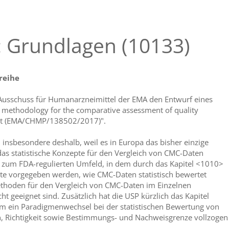
: Grundlagen (10133)
reihe
 Ausschuss für Humanarzneimittel der EMA den Entwurf eines
al methodology for the comparative assessment of quality
ent (EMA/CHMP/138502/2017)".
 insbesondere deshalb, weil es in Europa das bisher einzige
das statistische Konzepte für den Vergleich von CMC-Daten
z zum FDA-regulierten Umfeld, in dem durch das Kapitel <1010>
e vorgegeben werden, wie CMC-Daten statistisch bewertet
thoden für den Vergleich von CMC-Daten im Einzelnen
t geeignet sind. Zusätzlich hat die USP kürzlich das Kapitel
em ein Paradigmenwechsel bei der statistischen Bewertung von
n, Richtigkeit sowie Bestimmungs- und Nachweisgrenze vollzogen