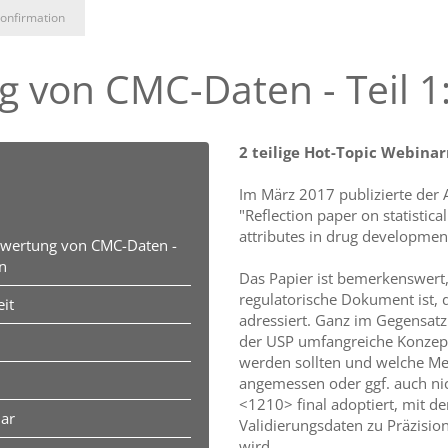
onfirmation
 von CMC-Daten - Teil 1
2 teilige Hot-Topic Webinar
Im März 2017 publizierte der
"Reflection paper on statistic
attributes in drug developm
ewertung von CMC-Daten -
n
Das Papier ist bemerkenswert,
regulatorische Dokument ist, 
it
adressiert. Ganz im Gegensat
der USP umfangreiche Konzept
werden sollten und welche Me
angemessen oder ggf. auch nich
<1210> final adoptiert, mit d
nar
Validierungsdaten zu Präzisio
wird.