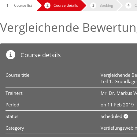
Course list
Course details
Booking
C
Vergleichende Bewertung
Course details
Course title
Vergleichende B
Teil 1: Grundlage
Trainers
Mr. Dr. Markus Ve
Period
on 11 Feb 2019
Status
Scheduled
Category
Vertiefungswebi