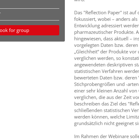
Das "Reflection Paper" ist auf 
T
fokussiert, wobei – anders als
Entwicklung adressiert werde
ook for group
pharmazeutischer Produkte. Au
hingewiesen, dass aktuell – i
vorgelegten Daten bzw. deren s
„Gleichheit“ der Produkte vor
verglichen werden, so konstat
angewendeten deskriptiven sta
statistischen Verfahren werden
bewerteten Daten bzw. deren V
Stichprobengrößen und -arten
einer sehr kleinen Anzahl vo
verglichen, die aus der Zeit 
beschreiben das Ziel des "Ref
schließenden statistischen V
werden können, welche Limitat
grundsätzlich nicht geeignet si
Im Rahmen der Webinare solle