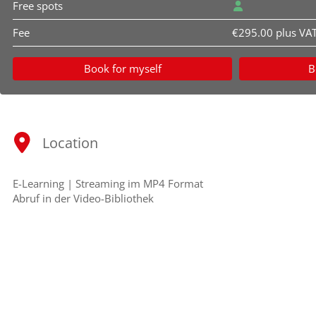
Free spots
Fee
€295.00 plus VA
Book for myself
B
Location
E-Learning | Streaming im MP4 Format
Abruf in der Video-Bibliothek