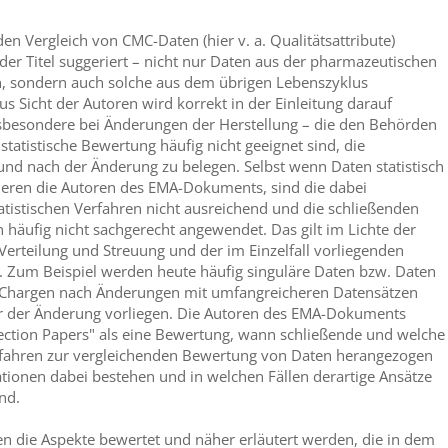
den Vergleich von CMC-Daten (hier v. a. Qualitätsattribute)
 der Titel suggeriert – nicht nur Daten aus der pharmazeutischen
n, sondern auch solche aus dem übrigen Lebenszyklus
s Sicht der Autoren wird korrekt in der Einleitung darauf
nsbesondere bei Änderungen der Herstellung – die den Behörden
tatistische Bewertung häufig nicht geeignet sind, die
 und nach der Änderung zu belegen. Selbst wenn Daten statistisch
ieren die Autoren des EMA-Dokuments, sind die dabei
tistischen Verfahren nicht ausreichend und die schließenden
 häufig nicht sachgerecht angewendet. Das gilt im Lichte der
erteilung und Streuung und der im Einzelfall vorliegenden
. Zum Beispiel werden heute häufig singuläre Daten bzw. Daten
n Chargen nach Änderungen mit umfangreicheren Datensätzen
vor der Änderung vorliegen. Die Autoren des EMA-Dokuments
lection Papers" als eine Bewertung, wann schließende und welche
erfahren zur vergleichenden Bewertung von Daten herangezogen
ionen dabei bestehen und in welchen Fällen derartige Ansätze
nd.
n die Aspekte bewertet und näher erläutert werden, die in dem