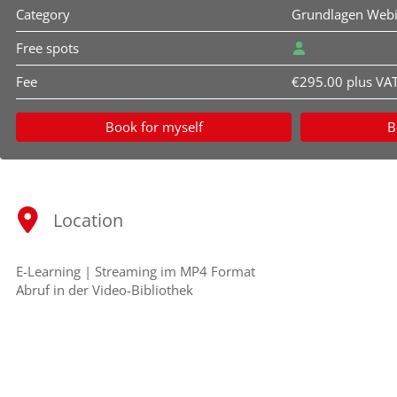
Category
Grundlagen Web
Free spots
Fee
€295.00 plus VA
Book for myself
B
Location
E-Learning | Streaming im MP4 Format
Abruf in der Video-Bibliothek