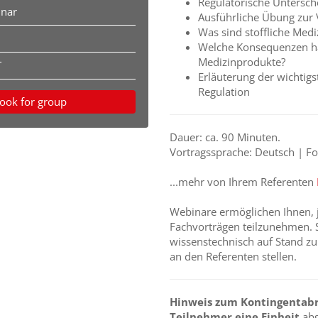
Regulatorische Untersch
inar
Ausführliche Übung zur 
Was sind stoffliche Med
Welche Konsequenzen hat 
Medizinprodukte?
T
Erläuterung der wichtig
Regulation
ook for group
Dauer: ca. 90 Minuten.
Vortragssprache: Deutsch | Fo
...mehr von Ihrem Referenten
Webinare ermöglichen Ihnen, 
Fachvorträgen teilzunehmen. S
wissenstechnisch auf Stand z
an den Referenten stellen.
Hinweis zum Kontingentabr
Teilnehmer eine Einheit
ab