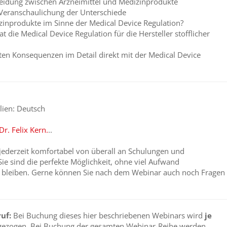
eidung zwischen Arzneimittel und Medizinprodukte
Veranschaulichung der Unterschiede
izinprodukte im Sinne der Medical Device Regulation?
die Medical Device Regulation für die Hersteller stofflicher
sten Konsequenzen im Detail direkt mit der Medical Device
lien: Deutsch
Dr. F
elix Kern.
..
jederzeit komfortabel von überall an Schulungen und
ie sind die perfekte Möglichkeit, ohne viel Aufwand
u bleiben. Gerne können Sie nach dem Webinar auch noch Fragen
uf:
Bei Buchung dieses hier beschriebenen Webinars wird
je
gezogen. Bei Buchung der gesamten Webinar-Reihe werden