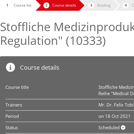
Course list
Course details
Booking
C
Stoffliche Medizinproduk
Regulation" (10333)
Course details
Course title
Stoffliche Mediz
Reihe "Medical D
Trainers
Mr. Dr. Felix Tob
Period
on 18 Oct 2021
Status
Scheduled