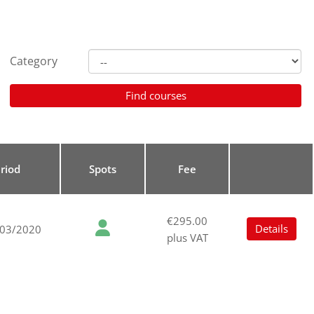
Category
riod
Spots
Fee
€295.00
Details
/03/2020
plus VAT