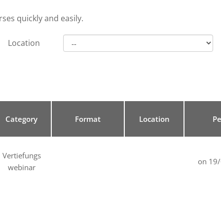
ses quickly and easily.
Location
Category
Format
Location
Pe
Vertiefungs
on 19
webinar