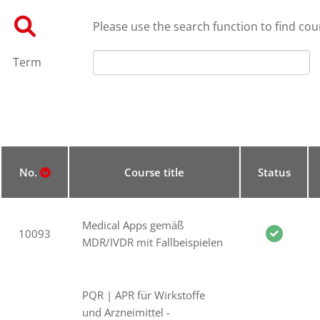
Please use the search function to find cour
Term
No.
Course title
Status
Medical Apps gemäß
10093
MDR/IVDR mit Fallbeispielen
PQR | APR für Wirkstoffe
und Arzneimittel -