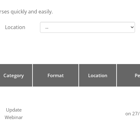
ses quickly and easily.
Location
Category
Format
Location
Pe
Update
on 27
Webinar